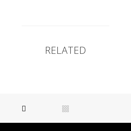
RELATED
© 2016-2026 TECHONIS, Lda. Todos os Direitos
Reservados
Política de Privacidade
Privacy & Cookies Policy