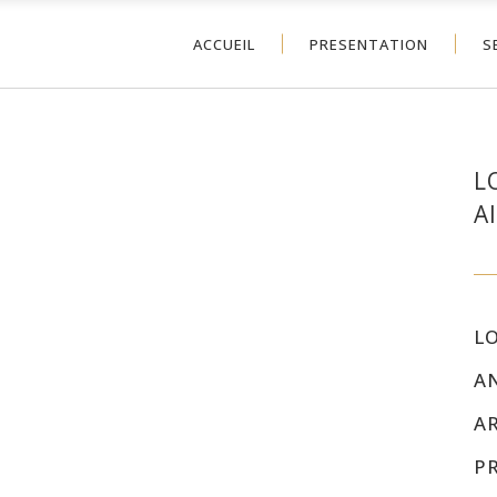
ACCUEIL
PRESENTATION
S
L
A
L
A
A
P